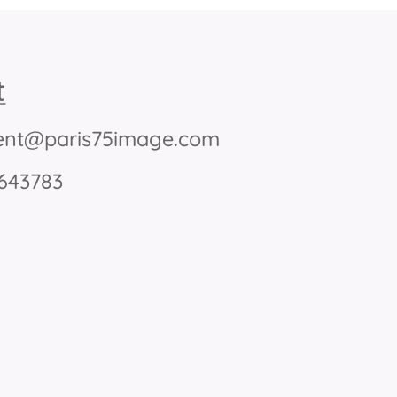
t
nt@paris75image.com
5643783