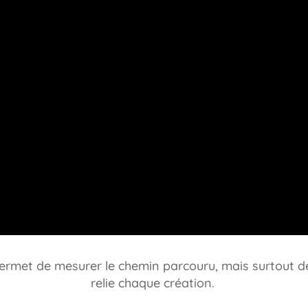
rmet de mesurer le chemin parcouru, mais surtout de vo
relie chaque création.