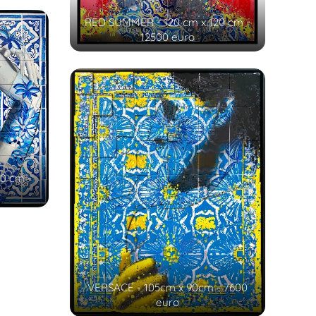
RED SUMMER - 120 cm x 120 cm -
12500 euro
0 cm -
VERSACE - 105cm x 90cm - 7600
euro