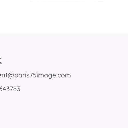
t
nt@paris75image.com
5643783