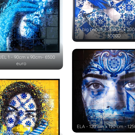
big beauty- 200cm x 200
30000
EL 1 - 90cm x 90cm- 6500
euro
ELA - 120 cm x 120 cm - 12