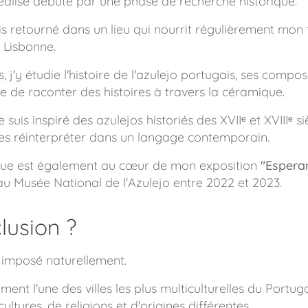
éalise débute par une phase de recherche historique.
uis retourné dans un lieu qui nourrit régulièrement mon t
à Lisbonne.
 j'y étudie l'histoire de l'azulejo portugais, ses composi
e de raconter des histoires à travers la céramique.
suis inspiré des azulejos historiés des XVIIᵉ et XVIIIᵉ s
les réinterpréter dans un langage contemporain.
ique est également au cœur de mon exposition
"Espera
au Musée National de l'Azulejo entre 2022 et 2023.
clusion ?
st imposé naturellement.
ent l'une des villes les plus multiculturelles du Portug
ltures, de religions et d'origines différentes.