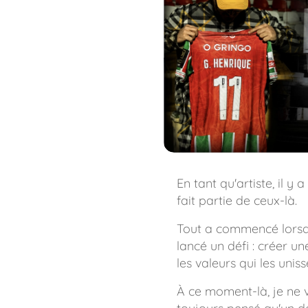
En tant qu'artiste, il 
fait partie de ceux-là.
Tout a commencé lors
lancé un défi : créer un
les valeurs qui les uniss
À ce moment-là, je ne v