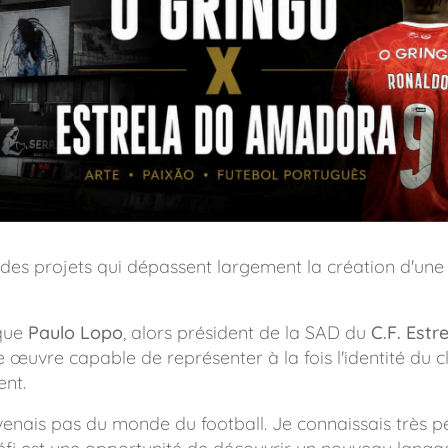
y a des projets qui dépassent largement la création d'un
que
Paulo Lopo
, alors président de la SAD du
C.F. Est
e œuvre capable de représenter à la fois l'identité du clu
ent.
enais pas du monde du football. Je connaissais très peu