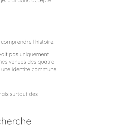
ge. J'ai donc accepté
 comprendre l'histoire.
uvait pas uniquement
onnes venues des quatre
t une identité commune.
ais surtout des
cherche