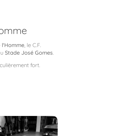
'Homme
de l'Homme
, le C.F.
du
Stade José Gomes
.
ulièrement fort.