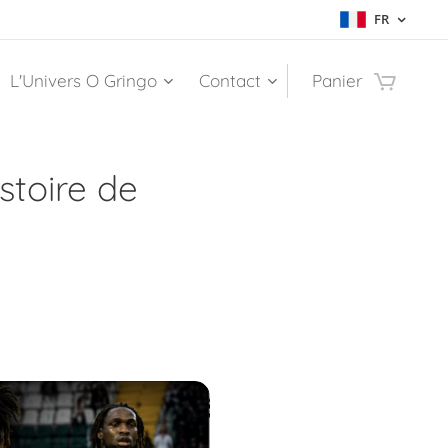
FR
L'Univers O Gringo
Contact
Panier
istoire de