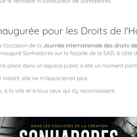
e le véritable fil conducteur de
Sonhadores
.
augurée pour les Droits de l
 à l'occasion de la
Journée internationale des droits 
 inauguré
Sonhadores
sur la façade de la SAD, à côté 
re place dans un espace public a été un moment partic
 instant, elle ne m'appartenait plus.
, à la ville et à tous ceux qui s'y reconnaissent.