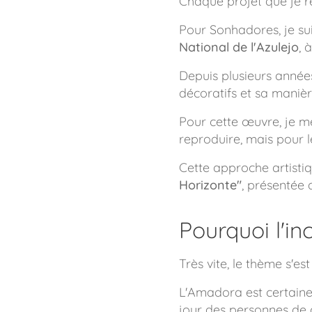
Chaque projet que je r
Pour
Sonhadores
, je s
National de l'Azulejo
, 
Depuis plusieurs années,
décoratifs et sa manièr
Pour cette œuvre, je me 
reproduire, mais pour 
Cette approche artist
Horizonte"
, présentée 
Pourquoi l'in
Très vite, le thème s'e
L'Amadora est certainem
jour des personnes de cu