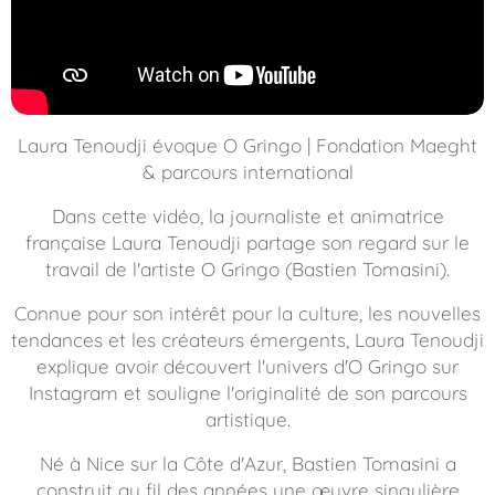
Laura Tenoudji évoque O Gringo | Fondation Maeght
& parcours international
Dans cette vidéo, la journaliste et animatrice
française Laura Tenoudji partage son regard sur le
travail de l'artiste O Gringo (Bastien Tomasini).
Connue pour son intérêt pour la culture, les nouvelles
tendances et les créateurs émergents, Laura Tenoudji
explique avoir découvert l'univers d'O Gringo sur
Instagram et souligne l'originalité de son parcours
artistique.
Né à Nice sur la Côte d'Azur, Bastien Tomasini a
construit au fil des années une œuvre singulière