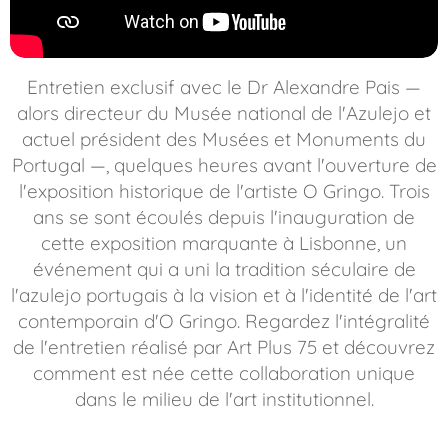
Entretien exclusif avec le Dr Alexandre Pais —
alors directeur du Musée national de l'Azulejo et
actuel président des Musées et Monuments du
Portugal —, quelques heures avant l'ouverture de
l'exposition historique de l'artiste O Gringo. Trois
ans se sont écoulés depuis l'inauguration de
cette exposition marquante à Lisbonne, un
événement qui a uni la tradition séculaire de
l'azulejo portugais à la vision et à l'identité de l'art
contemporain d'O Gringo. Regardez l'intégralité
de l'entretien réalisé par Art Plus 75 et découvrez
comment est née cette collaboration unique
dans le milieu de l'art institutionnel.